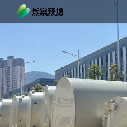
立式储罐/卧式储罐
钒液流电池
公司新闻
公司简介
石英砂酸洗
钒液电池储罐
行
荣
一体化污水处理设备
化工冶金
生产实力
一体化污水处理
反应釜（搅拌罐）
槽类设备